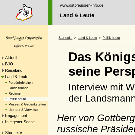
www.ostpreussen-info.de
Land & Leute
Startseite
>
Land & Leute
>
Politik heute
Das Königs
Aktuell
BJO
seine Pers
Reiseland
Land & Leute
Persönlichkeiten
Interview mit 
Landeskunde
Regionen
der Landsmann
Politik heute
Museen & Gedenkstätten
Literatur & Verweise
Herr von Gottberg,
Engagement
In eigener Sache
russische Präside
Startseite