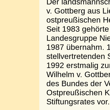
Der landsmannscha
v. Gottberg aus L
ostpreußischen He
Seit 1983 gehörte
Landesgruppe Nie
1987 übernahm. 
stellvertretende
1992 erstmalig z
Wilhelm v. Gottber
des Bundes der Ve
Ostpreußischen Ku
Stiftungsrates vor.