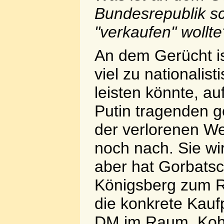
Bundesrepublik s
"verkaufen" wollt
An dem Gerücht ist
viel zu nationalist
leisten könnte, au
Putin tragenden g
der verlorenen W
noch nach. Sie wi
aber hat Gorbats
Königsberg zum R
die konkrete Kauf
DM im Raum. Kohl