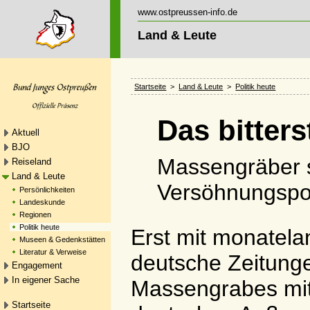
www.ostpreussen-info.de
Land & Leute
Startseite
>
Land & Leute
>
Politik heute
Das bitters
Aktuell
BJO
Massengräber s
Reiseland
Land & Leute
Versöhnungspol
Persönlichkeiten
Landeskunde
Regionen
Politik heute
Erst mit monatel
Museen & Gedenkstätten
Literatur & Verweise
deutsche Zeitunge
Engagement
In eigener Sache
Massengrabes mitt
Startseite