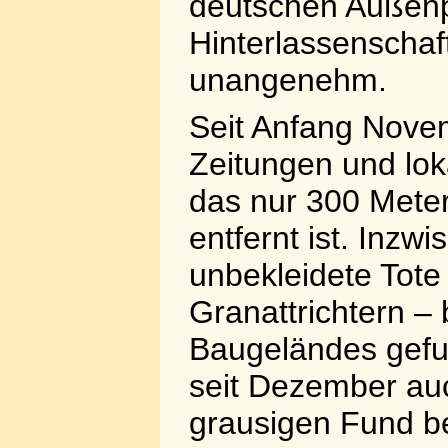
deutschen Außenpol
Hinterlassenschaft
unangenehm.
Seit Anfang Nove
Zeitungen und lo
das nur 300 Mete
entfernt ist. Inz
unbekleidete Tote 
Granattrichtern –
Baugeländes gefu
seit Dezember au
grausigen Fund be